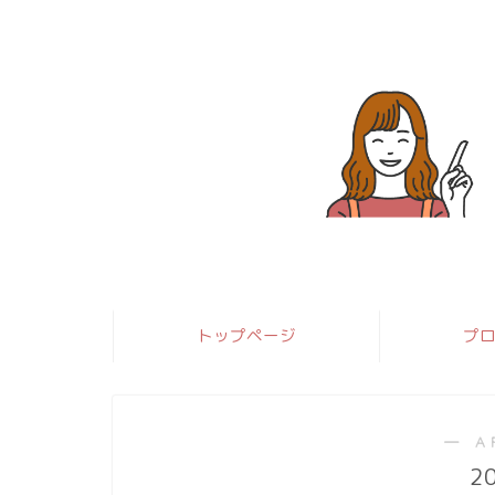
トップページ
プ
― A
2